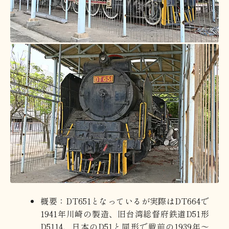
概要：DT651となっているが実際はDT664で
1941年川崎の製造、旧台湾総督府鉄道D51形
D5114、日本のD51と同形で戦前の1939年～