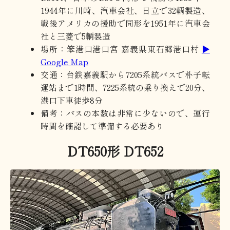
1944年に川崎、汽車会社、日立で32輌製造、
戦後アメリカの援助で同形を1951年に汽車会
社と三菱で5輌製造
場所：笨港口港口宮 嘉義県東石郷港口村
▶
Google Map
交通：台鉄嘉義駅から7205系統バスで朴子転
運站まで1時間、7225系統の乗り換えで20分、
港口下車徒歩8分
備考：バスの本数は非常に少ないので、運行
時間を確認して準備する必要あり
DT650形 DT652