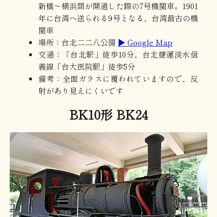
新橋～横浜間が開通した際の7号機関車。1901
年に台湾へ送られる9号となる、台湾最古の機
関車
場所：台北二二八公園
▶ Google Map
交通：「台北駅」徒歩10分、台北捷運淡水信
義線「台大医院駅」徒歩5分
備考：全面ガラスに覆われていますので、反
射があり見えにくいです
BK10形 BK24