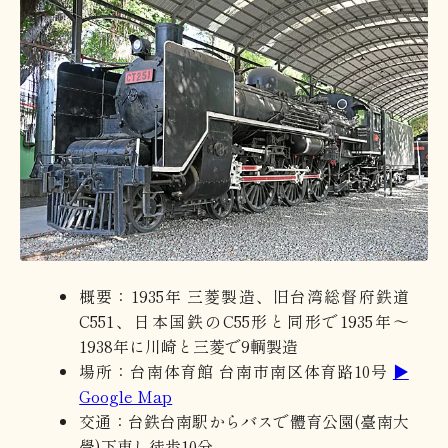
概要：1935年 三菱製造、旧台湾総督府鉄道
C551、日本国鉄のC55形と同形で1935年～
1938年に川崎と三菱で9輌製造
場所：台南体育館 台南市南区体育路10号
▶
Google Map
交通：台鉄台南駅からバスで體育公園(臺南大
學)下車し徒歩10分