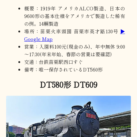
概要：1919年 アメリカALCO製造、日本の
9600形の基本仕様をアメリカで製造した稀有
の例。14輌製造
場所：苗栗火車頭園 苗栗市英才路130号
▶
Google Map
営業：入園料100元(現金のみ)、年中無休 9:00
～17:30(年末年始、春節の営業は要確認)
交通：台鉄苗栗駅西口すぐ
備考：唯一保存されているDT560形
DT580形 DT609