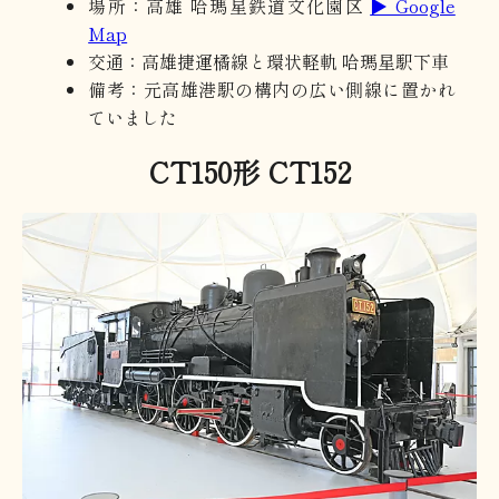
場所：高雄 哈瑪星鉄道文化園区
▶ Google
Map
交通：高雄捷運橘線と環状軽軌 哈瑪星駅下車
備考：元高雄港駅の構内の広い側線に置かれ
ていました
CT150形 CT152