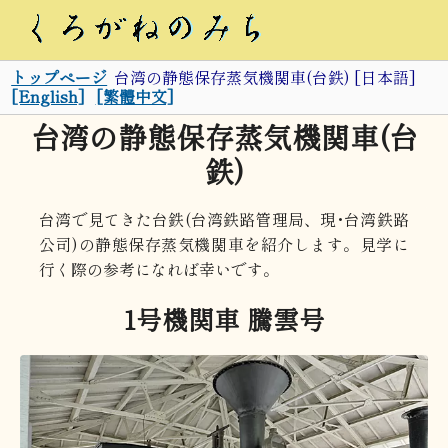
トップページ
台湾の静態保存蒸気機関車(台鉄) [日本語]
[English]
[繁體中文]
台湾の静態保存蒸気機関車(台
鉄)
台湾で見てきた台鉄(台湾鉄路管理局、現･台湾鉄路
公司)の静態保存蒸気機関車を紹介します。見学に
行く際の参考になれば幸いです。
1号機関車 騰雲号