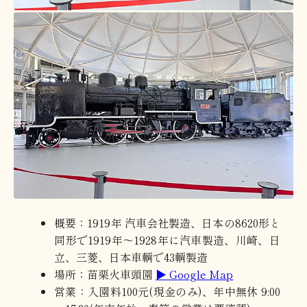
概要：1919年 汽車会社製造、日本の8620形と
同形で1919年～1928年に汽車製造、川崎、日
立、三菱、日本車輌で43輌製造
場所：苗栗火車頭園
▶ Google Map
営業：入園料100元(現金のみ)、年中無休 9:00