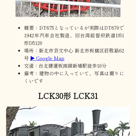
概要：DT675となっているが実際はDT670で
1942年汽車会社製造、旧台湾総督府鉄道D51
形D5120
場所：新北市芸文中心 新北市板橋区莊敬路62
号
▶ Google Map
交通：台北捷運板南線新埔駅徒歩10分
備考：建物の中に入っていて、写真は撮りに
くいです
LCK30形 LCK31