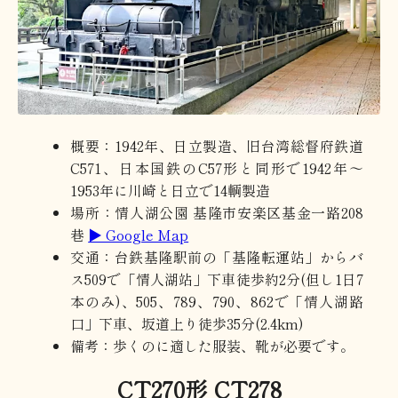
概要：1942年、日立製造、旧台湾総督府鉄道
C571、日本国鉄のC57形と同形で1942年～
1953年に川崎と日立で14輌製造
場所：情人湖公園 基隆市安楽区基金一路208
巷
▶ Google Map
交通：台鉄基隆駅前の「基隆転運站」からバ
ス509で「情人湖站」下車徒歩約2分(但し1日7
本のみ)、505、789、790、862で「情人湖路
口」下車、坂道上り徒歩35分(2.4km)
備考：歩くのに適した服装、靴が必要です。
CT270形 CT278