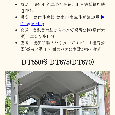
概要：1940年 汽車会社製造、旧台湾総督府鉄
道D512
場所：台南体育館 台南市南区体育路10号
▶
Google Map
交通：台鉄台南駅からバスで體育公園(臺南大
學)下車し徒歩10分
備考：徒歩距離はやや長いですが、「體育公
園(臺南大學)」方面のバスは本数が多く便利
DT650形 DT675(DT670)