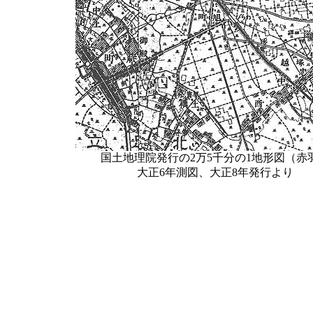
国土地理院発行の2万5千分の1地形図（赤
大正6年測図、大正8年発行より