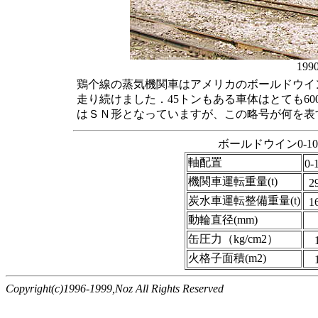
19
鶏个線の蒸気機関車はアメリカのボールドウイン
走り続けました．45トンもある車体はとても6
はＳＮ形となっていますが、この略号が何を表
ボールドウイン0-1
軸配置
0-
機関車運転重量(t)
2
炭水車運転整備重量(t)
1
動輪直径(mm)
缶圧力（kg/cm2）
火格子面積(m2)
Copyright(c)1996-1999,Noz All Rights Reserved