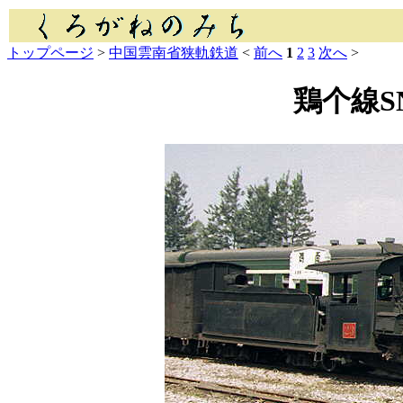
トップページ
>
中国雲南省狭軌鉄道
<
前へ
1
2
3
次へ
>
鶏个線S