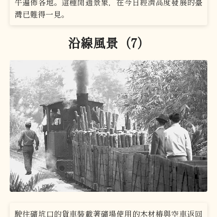
牛遍佈各地。這種閒適景象，在今日經濟高度發展的臺
灣已難得一見。
沿線風景（7）
駛往礦坑口的貨車裝載著礦場使用的木材樁與空車返回