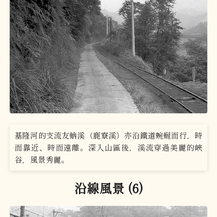
基隆河的支流友蚋溪（鹿寮溪）亦沿鐵道蜿蜒而行，時
而靠近、時而遠離。深入山區後，溪流穿過美麗的峽
谷，風景秀麗。
沿線風景 (6)