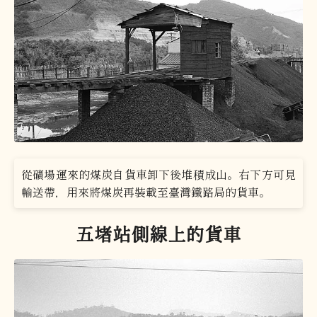
從礦場運來的煤炭自貨車卸下後堆積成山。右下方可見
輸送帶，用來將煤炭再裝載至臺灣鐵路局的貨車。
五堵站側線上的貨車