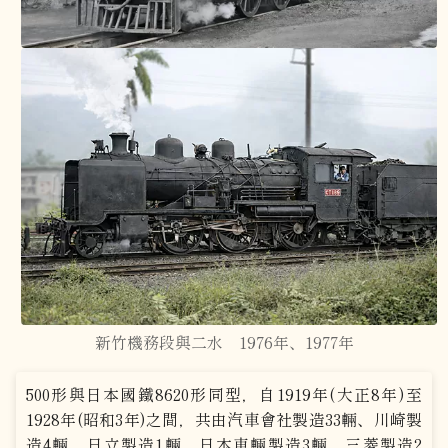
新竹機務段與二水 1976年、1977年
500形與日本國鐵8620形同型，自1919年(大正8年)至
1928年(昭和3年)之間，共由汽車會社製造33輛、川崎製
造4輛、日立製造1輛、日本車輛製造3輛、三菱製造2