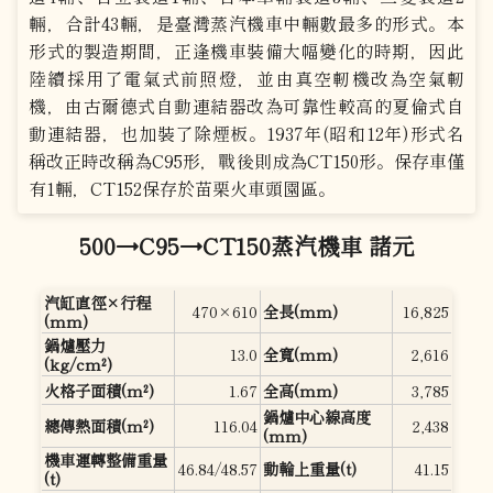
輛，合計43輛，是臺灣蒸汽機車中輛數最多的形式。本
形式的製造期間，正逢機車裝備大幅變化的時期，因此
陸續採用了電氣式前照燈，並由真空軔機改為空氣軔
機，由古爾德式自動連結器改為可靠性較高的夏倫式自
動連結器，也加裝了除煙板。1937年(昭和12年)形式名
稱改正時改稱為C95形，戰後則成為CT150形。保存車僅
有1輛，CT152保存於苗栗火車頭園區。
500→C95→CT150蒸汽機車 諸元
汽缸直徑×行程
470×610
全長(mm)
16,825
(mm)
鍋爐壓力
13.0
全寬(mm)
2,616
(kg/cm²)
火格子面積(m²)
1.67
全高(mm)
3,785
鍋爐中心線高度
總傳熱面積(m²)
116.04
2,438
(mm)
機車運轉整備重量
46.84/48.57
動輪上重量(t)
41.15
(t)