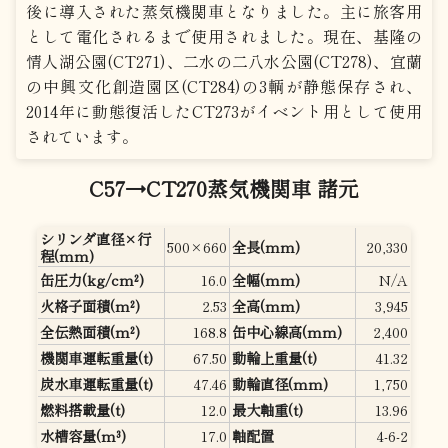
後に導入された蒸気機関車となりました。主に旅客用
として電化されるまで使用されました。現在、基隆の
情人湖公園(CT271)、二水の二八水公園(CT278)、宜蘭
の中興文化創造園区(CT284)の3輌が静態保存され、
2014年に動態復活したCT273がイベント用として使用
されています。
C57→CT270蒸気機関車 諸元
シリンダ直径×行
500×660
全長(mm)
20,330
程(mm)
缶圧力(kg/cm²)
16.0
全幅(mm)
N/A
火格子面積(m²)
2.53
全高(mm)
3,945
全伝熱面積(m²)
168.8
缶中心線高(mm)
2,400
機関車運転重量(t)
67.50
動輪上重量(t)
41.32
炭水車運転重量(t)
47.46
動輪直径(mm)
1,750
燃料搭載量(t)
12.0
最大軸重(t)
13.96
水槽容量(m³)
17.0
軸配置
4-6-2