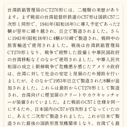
台湾鉄路管理局のCT270形には、二種類の来歴があり
ます。まず戦前の台湾総督府鉄道のC57形は国鉄C57二
次形と同形で、1941年(昭和16年)に導入予定であった2
輌が翌年に繰り越され、日立で製造されました。さら
に1943年(昭和18年)に4輌が川崎で製造され、戦時中の
旅客輸送で使用されました。戦後は台湾鉄路管理局
CT270形となり、戦争で疲弊した設備と中華民国政府
の台湾移転などのなかで使用されました。中華人民共
和国の成立と朝鮮戦争で危機感を感じたアメリカ政府
は、台湾に対して社会の安定と発展のため援助を行い
ましたが、そのなかで1953年日立で製造された8輌が追
加されました。これらは最初からCT270形として製造
され、台湾向けに煙室扉のクリートやカウキャッチャ
ーが装備されていました。また戦前のC57と仕様を同一
にするため、日本国内のC57が四次形までなっていたの
に、あえて二次形で製造されました。これが日本で製
造された最後の国鉄形蒸気機関車となり、台湾でも最