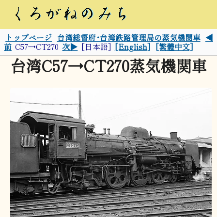
トップページ
台湾総督府･台湾鉄路管理局の蒸気機関車
◀
前
C57→CT270
次▶
[日本語]
[English]
[繁體中文]
台湾C57→CT270蒸気機関車