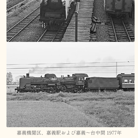
嘉義機関区、嘉義駅および嘉義～台中間 1977年