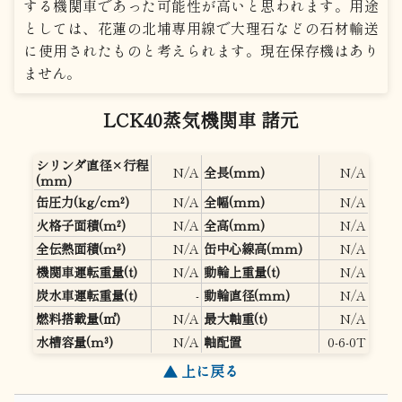
する機関車であった可能性が高いと思われます。用途
としては、花蓮の北埔専用線で大理石などの石材輸送
に使用されたものと考えられます。現在保存機はあり
ません。
LCK40蒸気機関車 諸元
シリンダ直径×行程
N/A
全長(mm)
N/A
(mm)
缶圧力(kg/cm²)
N/A
全幅(mm)
N/A
火格子面積(m²)
N/A
全高(mm)
N/A
全伝熱面積(m²)
N/A
缶中心線高(mm)
N/A
機関車運転重量(t)
N/A
動輪上重量(t)
N/A
炭水車運転重量(t)
-
動輪直径(mm)
N/A
燃料搭載量(㎥)
N/A
最大軸重(t)
N/A
水槽容量(m³)
N/A
軸配置
0-6-0T
▲ 上に戻る