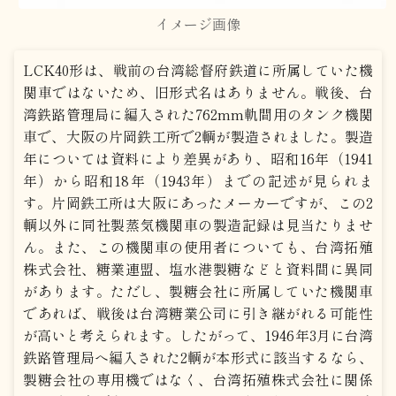
イメージ画像
LCK40形は、戦前の台湾総督府鉄道に所属していた機
関車ではないため、旧形式名はありません。戦後、台
湾鉄路管理局に編入された762mm軌間用のタンク機関
車で、大阪の片岡鉄工所で2輌が製造されました。製造
年については資料により差異があり、昭和16年（1941
年）から昭和18年（1943年）までの記述が見られま
す。片岡鉄工所は大阪にあったメーカーですが、この2
輌以外に同社製蒸気機関車の製造記録は見当たりませ
ん。また、この機関車の使用者についても、台湾拓殖
株式会社、糖業連盟、塩水港製糖などと資料間に異同
があります。ただし、製糖会社に所属していた機関車
であれば、戦後は台湾糖業公司に引き継がれる可能性
が高いと考えられます。したがって、1946年3月に台湾
鉄路管理局へ編入された2輌が本形式に該当するなら、
製糖会社の専用機ではなく、台湾拓殖株式会社に関係