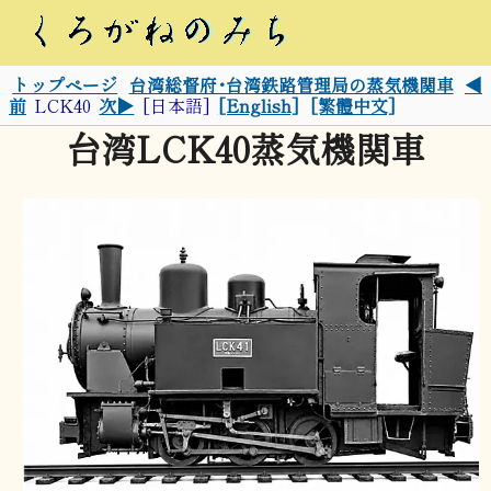
トップページ
台湾総督府･台湾鉄路管理局の蒸気機関車
◀
前
LCK40
次▶
[日本語]
[English]
[繁體中文]
台湾LCK40蒸気機関車